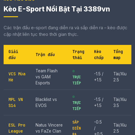
Kèo E-Sport Nổi Bật Tại 3389vn
Các trận đấu e-sport đang diễn ra và sắp diễn ra – kèo được
cập nhật liên tục theo thời gian thực.
Giải
Trạng
Kèo
Tổng
Trận đấu
đấu
thái
chấp
map
Team Flash
VCS Mùa
-1.5 /
Tài/Xỉu
vs GAM
TRỰC
Hè
+1.5
2.5
Esports
TIẾP
MPL VN
Blacklist vs
-1.5 /
Tài/Xỉu
TRỰC
S14
EVOS
+1.5
3.5
TIẾP
-0.5
SẮP
ESL Pro
Natus Vincere
Tài/Xỉu
/
DIỄN
League
vs FaZe Clan
2.5
+0.5
RA