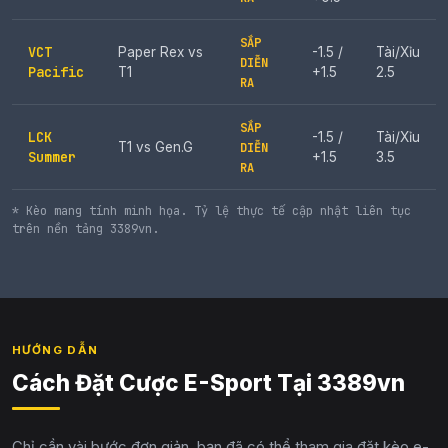
SẮP
VCT
Paper Rex vs
-1.5 /
Tài/Xỉu
DIỄN
Pacific
T1
+1.5
2.5
RA
SẮP
LCK
-1.5 /
Tài/Xỉu
T1 vs Gen.G
DIỄN
Summer
+1.5
3.5
RA
* Kèo mang tính minh họa. Tỷ lệ thực tế cập nhật liên tục
trên nền tảng 3389vn.
HƯỚNG DẪN
Cách Đặt Cược E-Sport Tại 3389vn
Chỉ cần vài bước đơn giản, bạn đã có thể tham gia đặt kèo e-