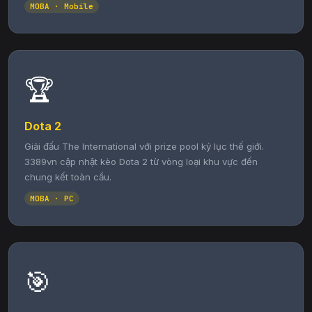
MOBA · Mobile
🏆
Dota 2
Giải đấu The International với prize pool kỷ lục thế giới.
3389vn cập nhật kèo Dota 2 từ vòng loại khu vực đến
chung kết toàn cầu.
MOBA · PC
🎯