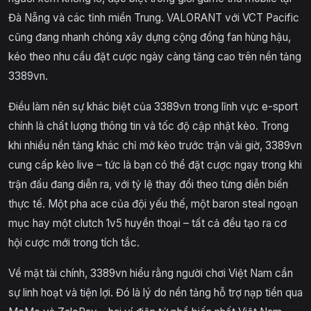
Đà Nẵng và các tỉnh miền Trung. VALORANT với VCT Pacific
cũng đang nhanh chóng xây dựng cộng đồng fan hùng hậu,
kéo theo nhu cầu đặt cược ngày càng tăng cao trên nền tảng
3389vn.
Điều làm nên sự khác biệt của 3389vn trong lĩnh vực e-sport
chính là chất lượng thông tin và tốc độ cập nhật kèo. Trong
khi nhiều nền tảng khác chỉ mở kèo trước trận vài giờ, 3389vn
cung cấp kèo live – tức là bạn có thể đặt cược ngay trong khi
trận đấu đang diễn ra, với tỷ lệ thay đổi theo từng diễn biến
thực tế. Một pha ace của đội yếu thế, một baron steal ngoạn
mục hay một clutch 1v5 huyền thoại – tất cả đều tạo ra cơ
hội cược mới trong tích tắc.
Về mặt tài chính, 3389vn hiểu rằng người chơi Việt Nam cần
sự linh hoạt và tiện lợi. Đó là lý do nền tảng hỗ trợ nạp tiền qua