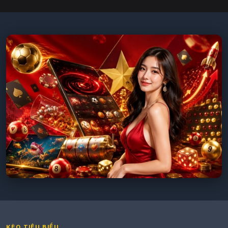
KÈO TIÊU BIỂU