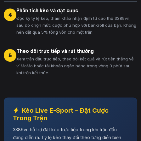
Phân tích kèo và đặt cược
4
Đọc kỹ tỷ lệ kèo, tham khảo nhận định từ cao thủ 3389vn,
sau đó chọn mức cược phù hợp với bankroll của bạn. Không
nên đặt quá 5% tổng vốn cho một trận.
Theo dõi trực tiếp và rút thưởng
5
Xem trận đấu trực tiếp, theo dõi kết quả và rút tiền thắng về
ví MoMo hoặc tài khoản ngân hàng trong vòng 3 phút sau
khi trận kết thúc.
Kèo Live E-Sport – Đặt Cược
Trong Trận
3389vn hỗ trợ đặt kèo trực tiếp trong khi trận đấu
đang diễn ra. Tỷ lệ kèo thay đổi theo từng diễn biến