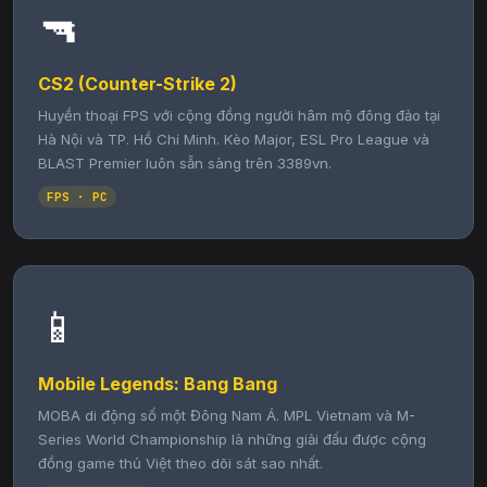
🔫
CS2 (Counter-Strike 2)
Huyền thoại FPS với cộng đồng người hâm mộ đông đảo tại
Hà Nội và TP. Hồ Chí Minh. Kèo Major, ESL Pro League và
BLAST Premier luôn sẵn sàng trên 3389vn.
FPS · PC
📱
Mobile Legends: Bang Bang
MOBA di động số một Đông Nam Á. MPL Vietnam và M-
Series World Championship là những giải đấu được cộng
đồng game thủ Việt theo dõi sát sao nhất.